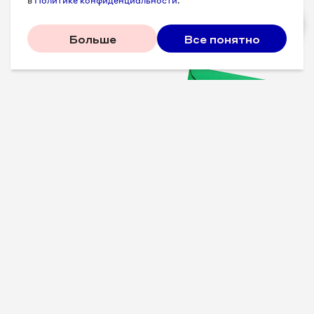
в
Политике конфиденциальности
.
Больше
Все понятно
Проверенные советы для
вашего бизнеса
Рассказываем, что
сработало у других, и даем
пошаговый план