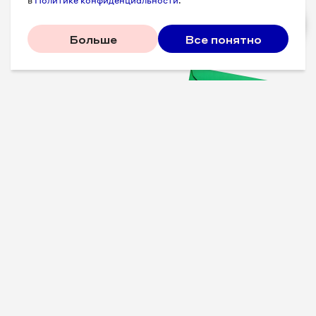
в
Политике конфиденциальности
.
Больше
Все понятно
Проверенные советы для
вашего бизнеса
Рассказываем, что
сработало у других, и даем
пошаговый план