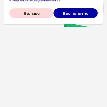
в
Политике конфиденциальности
.
Больше
Все понятно
Проверенные советы для
вашего бизнеса
Рассказываем, что
сработало у других, и даем
пошаговый план