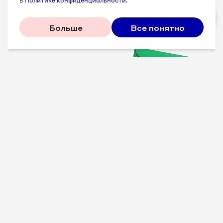
в
Политике конфиденциальности
.
Больше
Все понятно
Проверенные советы для
вашего бизнеса
Рассказываем, что
сработало у других, и даем
пошаговый план