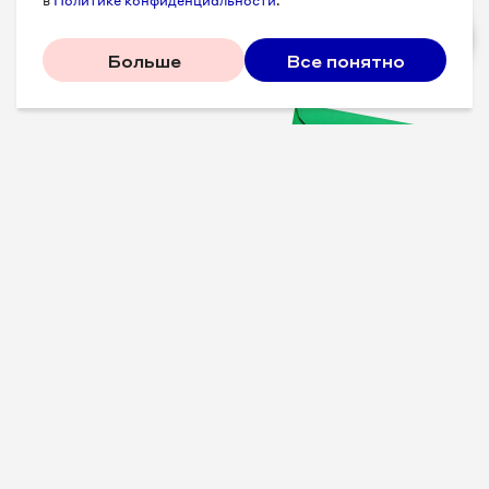
в
Политике конфиденциальности
.
Больше
Все понятно
Проверенные советы для
вашего бизнеса
Рассказываем, что
сработало у других, и даем
пошаговый план